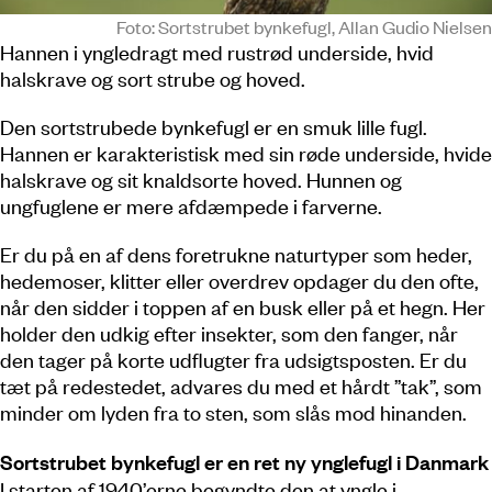
Foto: Sortstrubet bynkefugl, Allan Gudio Nielsen
Hannen i yngledragt med rustrød underside, hvid
halskrave og sort strube og hoved.
Den sortstrubede bynkefugl er en smuk lille fugl.
Hannen er karakteristisk med sin røde underside, hvide
halskrave og sit knaldsorte hoved. Hunnen og
ungfuglene er mere afdæmpede i farverne.
Er du på en af dens foretrukne naturtyper som heder,
hedemoser, klitter eller overdrev opdager du den ofte,
når den sidder i toppen af en busk eller på et hegn. Her
holder den udkig efter insekter, som den fanger, når
den tager på korte udflugter fra udsigtsposten. Er du
tæt på redestedet, advares du med et hårdt ”tak”, som
minder om lyden fra to sten, som slås mod hinanden.
Sortstrubet bynkefugl er en ret ny ynglefugl i Danmark
I starten af 1940’erne begyndte den at yngle i