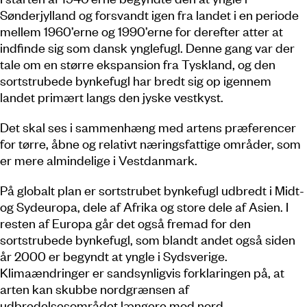
Sønderjylland og forsvandt igen fra landet i en periode
mellem 1960’erne og 1990’erne for derefter atter at
indfinde sig som dansk ynglefugl. Denne gang var der
tale om en større ekspansion fra Tyskland, og den
sortstrubede bynkefugl har bredt sig op igennem
landet primært langs den jyske vestkyst.
Det skal ses i sammenhæng med artens præferencer
for tørre, åbne og relativt næringsfattige områder, som
er mere almindelige i Vestdanmark.
På globalt plan er sortstrubet bynkefugl udbredt i Midt-
og Sydeuropa, dele af Afrika og store dele af Asien. I
resten af Europa går det også fremad for den
sortstrubede bynkefugl, som blandt andet også siden
år 2000 er begyndt at yngle i Sydsverige.
Klimaændringer er sandsynligvis forklaringen på, at
arten kan skubbe nordgrænsen af
udbredelsesområdet længere mod nord.