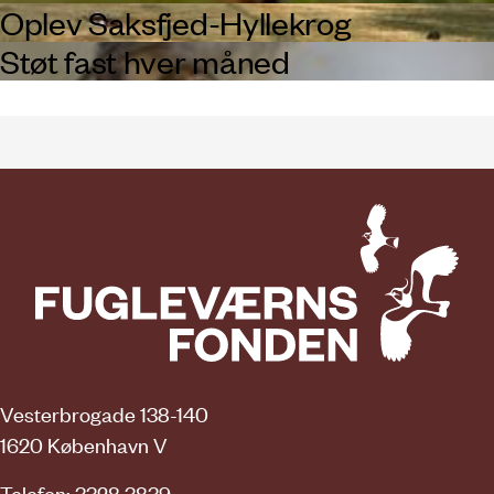
Oplev Saksfjed-Hyllekrog
Støt fast hver måned
Vesterbrogade 138-140
1620 København V
Telefon: 3328 3839