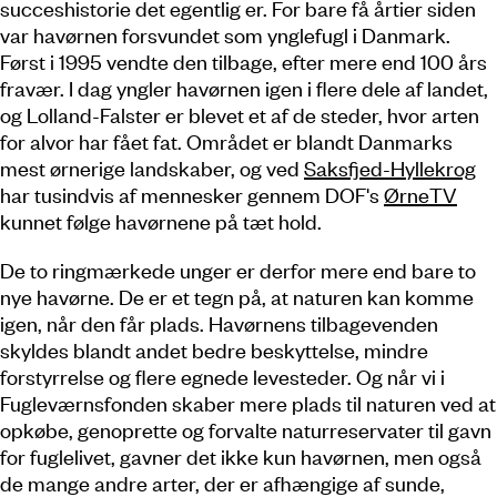
succeshistorie det egentlig er. For bare få årtier siden
var havørnen forsvundet som ynglefugl i Danmark.
Først i 1995 vendte den tilbage, efter mere end 100 års
fravær. I dag yngler havørnen igen i flere dele af landet,
og Lolland-Falster er blevet et af de steder, hvor arten
for alvor har fået fat. Området er blandt Danmarks
mest ørnerige landskaber, og ved
Saksfjed-Hyllekrog
har tusindvis af mennesker gennem DOF's
ØrneTV
kunnet følge havørnene på tæt hold.
De to ringmærkede unger er derfor mere end bare to
nye havørne. De er et tegn på, at naturen kan komme
igen, når den får plads. Havørnens tilbagevenden
skyldes blandt andet bedre beskyttelse, mindre
forstyrrelse og flere egnede levesteder. Og når vi i
Fugleværnsfonden skaber mere plads til naturen ved at
opkøbe, genoprette og forvalte naturreservater til gavn
for fuglelivet, gavner det ikke kun havørnen, men også
de mange andre arter, der er afhængige af sunde,