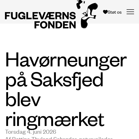
Støt os
Havørneunger
på Saksfjed
blev
ringmærket
Torsdag 4. juni 2026
Af Bettina Thuland Schrøder, naturvejleder