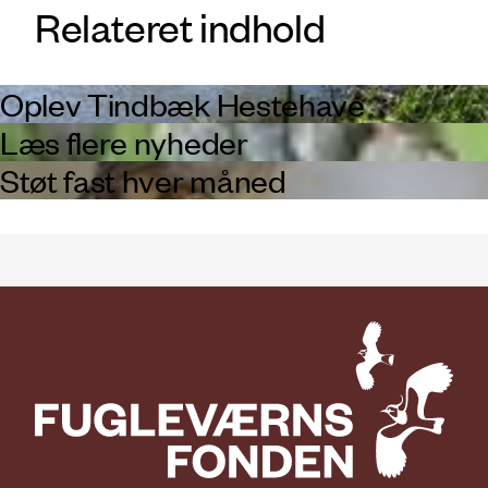
Relateret indhold
Oplev Tindbæk Hestehave
Læs flere nyheder
Støt fast hver måned