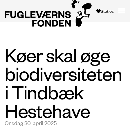
Støt os
Køer skal øge
biodiversiteten
i Tindbæk
Hestehave
Onsdag 30. april 2025