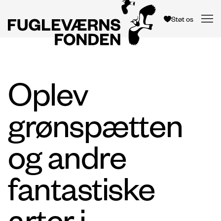
Støt os
Oplev
grønspætten
og andre
fantastiske
arter i