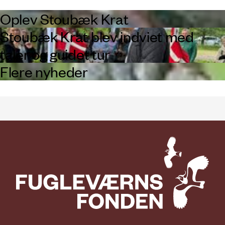
Oplev Stoubæk Krat
Stoubæk Krat blev indviet med
taler og guidet tur
Flere nyheder