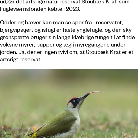
udgør det artsrige naturreservat Stoubæk Krat, som
Fugleværnsfonden købte i 2023.
Odder og bæver kan man se spor fra i reservatet,
bjergvipstjert og isfugl er faste ynglefugle, og den sky
grønspætte bruger sin lange klæbrige tunge til at finde
voksne myrer, pupper og æg i myregangene under
jorden. Ja, der er ingen tvivl om, at Stoubæk Krat er et
artsrigt reservat.