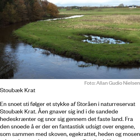
Foto: Allan Gudio Nielsen
Stoubæk Krat
En snoet sti følger et stykke af Storåen i naturreservat
Stoubæk Krat. Åen gnaver sig ind i de sandede
hedeskrænter og snor sig gennem det faste land. Fra
den snoede å er der en fantastisk udsigt over engene,
som sammen med skoven, egekrattet, heden og mosen