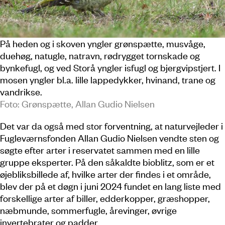
På heden og i skoven yngler grønspætte, musvåge,
duehøg, natugle, natravn, rødrygget tornskade og
bynkefugl, og ved Storå yngler isfugl og bjergvipstjert. I
mosen yngler bl.a. lille lappedykker, hvinand, trane og
vandrikse.
Foto: Grønspætte, Allan Gudio Nielsen
Det var da også med stor forventning, at naturvejleder i
Fugleværnsfonden Allan Gudio Nielsen vendte sten og
søgte efter arter i reservatet sammen med en lille
gruppe eksperter. På den såkaldte bioblitz, som er et
øjebliksbillede af, hvilke arter der findes i et område,
blev der på et døgn i juni 2024 fundet en lang liste med
forskellige arter af biller, edderkopper, græshopper,
næbmunde, sommerfugle, årevinger, øvrige
invertebrater og padder.