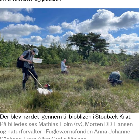
Der blev nørdet igennem til bioblizen i Stoubæk Krat.
På billedes ses Mathias Holm (tv), Morten DD Hansen
og naturforvalter i Fugleværnsfonden Anna Johanne
Sünksen. Foto: Allan Gudio Nielsen