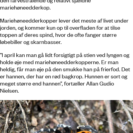
den farvestrålende og relativt sjældne
mariehøneedderkop.
Mariehøneedderkopper lever det meste af livet under
jorden, og kommer kun op til overfladen for at tilse
toppen af deres spind, hvor de ofte fanger større
løbebiller og skarnbasser.
”I april kan man gå lidt forsigtigt på stien ved lyngen og
holde øje med mariehøneedderkopperne. Er man
heldig, får man øje på den smukke han på frierfod. Det
er hannen, der har en rød bagkrop. Hunnen er sort og
meget større end hannen”, fortæller Allan Gudio
Nielsen.